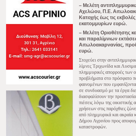
– Μελέτη αντιπλημμυρικ
Αχελώου, Π.Ε. Αιτωλοα
Κατοχής έως τις εκβολέ
εκατομμυρίων ευρώ.
– Μελέτη Οριοθέτησης κ
και παραλίμνιων εκτάσεω
Αιτωλοακαρνανίας, προ
ευρώ.
Στοχεύει στην αντιπλημμυρι
λίμνες Τριχωνίδα και Λυσιμα
πλημμυρικές απορροές των ο
προβλήματα στο πρόσφατο π
φαινομένων που εμφανίζονται
σε συνδυασμό με τα έργα διε
διασφαλίσουν την προστασία
πιέσεις λόγω της οικιστικής
χρήσεων στις παρόχθιες ζών
από πλημμυρικά και ακραία κ
Δήμου Αγρινίου προς αποφυγ
καταστροφών.