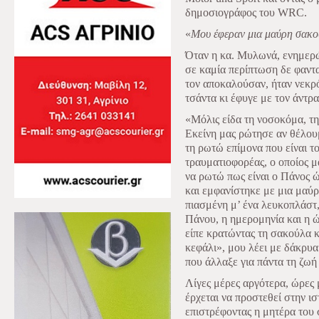
δημοσιογράφος του WRC.
«
Μου έφεραν μια μαύρη σακο
Όταν η κα. Μυλωνά, ενημερώθ
σε καμία περίπτωση δε φαντα
τον αποκαλούσαν, ήταν νεκρ
τσάντα κι έφυγε με τον άντρα
«Μόλις είδα τη νοσοκόμα, τ
Εκείνη μας ρώτησε αν θέλου
τη ρωτώ επίμονα που είναι το
τραυματιοφορέας, ο οποίος μα
να ρωτώ πως είναι ο Πάνος 
και εμφανίστηκε με μια μαύ
πιασμένη μ’ ένα λευκοπλάστ
Πάνου, η ημερομηνία και η 
είπε κρατώντας τη σακούλα κ
κεφάλι», μου λέει με δάκρυ
που άλλαξε για πάντα τη ζωή 
Λίγες μέρες αργότερα, ώρες 
έρχεται να προστεθεί στην 
επιστρέφοντας η μητέρα του σ