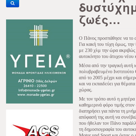
δυστύχημ
ζωές…
Ο Πάνος προσπάθησε να το α
Για κακή του τύχη όμως, την 
με 230 χλμ την ώρα ακριβώς
αυτοκίνητο του άτυχου νέου 
Μέσα από την τραγική αυτή ι
πολυβραβευμένο Ινστιτούτο
από το 2005 μέχρι και σήμερ
και να εκπαιδεύει για θέματα
χώρας.
Με τον τρόπο αυτό η μητέρα
καθημερινά φόρο τιμής στον 
διατηρήσει για πάντα τη μνή
απόφασή της αυτή να συνέβαλ
που ήθελαν τον Πάνο παράλλη
τη δημοσιογραφία του αυτοκι
Motor und Sport και όντας ο