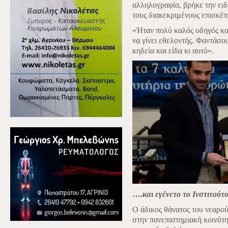
αλληλογραφία, βρήκε την ειδ
τους διακεκριμένους επισκέ
«Ήταν πολύ καλός οδηγός κα
να γίνει εθελοντής. Φαντάσο
κηδεία και είδα κι αυτό».
….
και εγένετο το Ινστιτούτ
Ο άδικος θάνατος του νεαρο
στην πανεπιστημιακή κοινότη