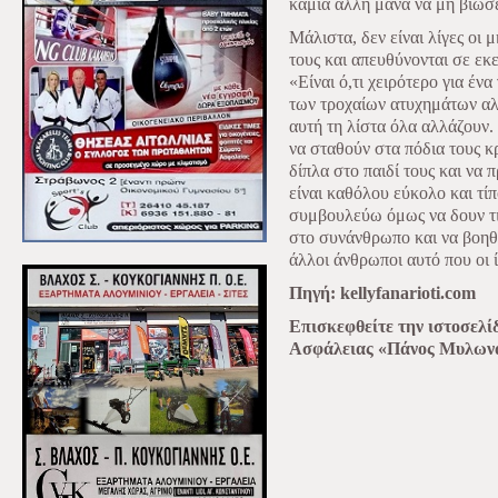
καμιά άλλη μάνα να μη βιώσει
Μάλιστα, δεν είναι λίγες οι 
τους και απευθύνονται σε εκ
«Είναι ό,τι χειρότερο για έν
των τροχαίων ατυχημάτων αλλ
αυτή τη λίστα όλα αλλάζουν.
να σταθούν στα πόδια τους κ
δίπλα στο παιδί τους και να
είναι καθόλου εύκολο και τίπ
συμβουλεύω όμως να δουν τ
στο συνάνθρωπο και να βοη
άλλοι άνθρωποι αυτό που οι ί
Πηγή: kellyfanarioti.com
Επισκεφθείτε την ιστοσελί
Ασφάλειας «Πάνος Μυλων