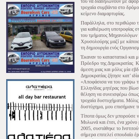
του να διαδηλώνουν με αφορ
τροχαία συμβάντα στο δρόμ
κείμενο διαμαρτυρίας.
Παράλληλα, στο περιθώριο 
για καθιέρωση υποτροφίας 
του τμήματος Μηχανολόγων 
Χρυσολούρης μαζί με κάποιο
τη δημιουργία ενός Οργανισμ
Έκαναν το καταστατικό και μ
Πρόεδρο της Δημοκρατίας Κ
άμεση μιας και μόλις μία ε
Δημοκρατίας ζήτησε κατ’ ιδ
«Αποφάσισα να του γράψω την
Ελληνίδας μητέρας που βίωσε
θέληση να συνεισφέρω όπως
τροχαία δυστυχήματα. Μόλις
δυστύχημα, μου επισήμανε τι
Τίποτα όμως δεν μπορούσε ν
Μυλωνά και έτσι, ένα χρόνο 
2005, συστάθηκε το Ινστιτού
σήμερα επιτελεί σπουδαίο έ