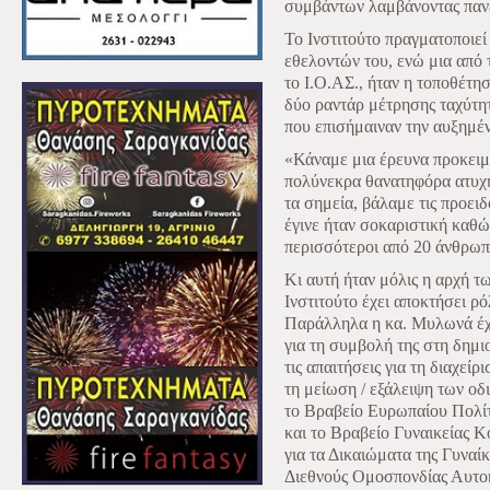
συμβάντων λαμβάνοντας πανε
Το Ινστιτούτο πραγματοποιεί
εθελοντών του, ενώ μια από 
το Ι.Ο.ΑΣ., ήταν η τοποθέτη
δύο ραντάρ μέτρησης ταχύτη
που επισήμαιναν την αυξημέ
«Κάναμε μια έρευνα προκειμ
πολύνεκρα θανατηφόρα ατυχή
τα σημεία, βάλαμε τις προει
έγινε ήταν σοκαριστική καθώ
περισσότεροι από 20 άνθρωπ
Κι αυτή ήταν μόλις η αρχή τ
Ινστιτούτο έχει αποκτήσει 
Παράλληλα η κα. Μυλωνά έχ
για τη συμβολή της στη δημι
τις απαιτήσεις για τη διαχεί
τη μείωση / εξάλειψη των οδ
το Βραβείο Ευρωπαίου Πολί
και το Βραβείο Γυναικείας 
για τα Δικαιώματα της Γυναίκ
Διεθνούς Ομοσπονδίας Αυτοκ