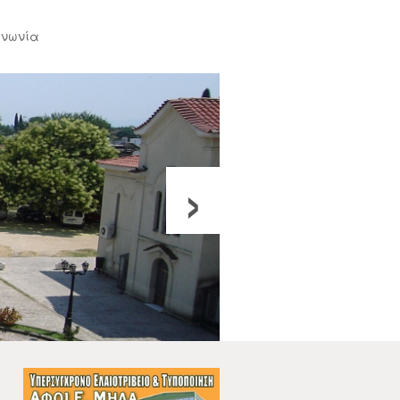
ινωνία
›