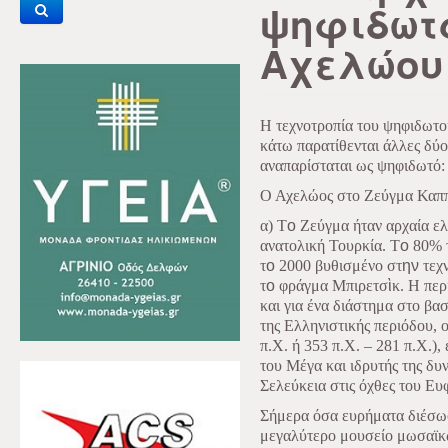
ψηφιδωτ
Αχελώου
Η τεχνοτροπία του ψηφιδωτού
κάτω παρατίθενται άλλες δύο
αναπαρίσταται ως ψηφιδωτό:
Ο Αχελώος στο Ζεύγμα Καππ
α) T
ο
Ζεύγμα ήταν αρχαία ελ
ανατολική Τουρκία. Τ
ο
80% τ
τ
ο
2000 βυθισμένο στ
ην
τεχν
τ
ο
φράγμα Μπιρετσ
ὶ
κ. Η περ
και για ένα διάστημα στο βα
της Ελληνιστικής περιόδου, 
π.Χ. ή 353 π.Χ. – 281 π.Χ.)
του Μέγα και ιδρυτής της δυ
Σελεύκεια στις όχθες του Ευ
Σήμερα όσα ευρήματα διέσωσ
μεγαλύτερο μουσείο μωσαϊκ