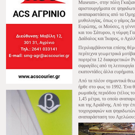
Museum», στην πόλη Γκαζιαν
αριστουργήματα σε ψηφιδωτά
αναπαραστάσεις από τα Ομηρ
μυθολογίας, όπως ο γάμος Δι
Ευρώπης, οι Μούσες, η γέννη
και του Σάτυρου, η νύμφη Γα
Δαίδαλος και Ίκαρος, ο Αχιλ
Περιλαμβάνονται επίσης θέμα
περίτεχνα γεωμετρικά μοτίβ
πορτρέτα 12 διαφορετικών 
σφραγίδες από τη λειτουργία
εκατοντάδες άλλα ευρήματα.
Από τα πλέον σημαντικά θεω
ήρθε στο φως το 1992. Ένα 
ρωμαϊκής περιόδου (τέλος το
1,45 μέτρα, το οποίο αναπαρ
και της Αριάδνης. Από την έ
τοιχογραφιών και ψηφιδωτών
αναπαράσταση του Αχελώου: