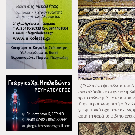
β) Άλλο ένα ψηφιδωτό του Α
ανακαλύφθηκε στην πόλη Sal
τρίτο αιώνα μ.Χ. στα αυτοκρ
Στην περίπτωση αυτή ο Αχελ
γεωμετρικά σχήματα όχι ως 
αυτή τη φορά το φίδι το έχει 