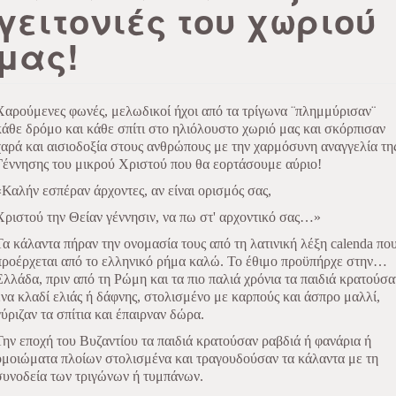
γειτονιές του χωριού
μας!
Χαρούμενες φωνές, μελωδικοί ήχοι από τα τρίγωνα ¨πλημμύρισαν¨
κάθε δρόμο και κάθε σπίτι στο ηλιόλουστο χωριό μας και σκόρπισαν
χαρά και αισιοδοξία στους ανθρώπους με την χαρμόσυνη αναγγελία τη
Γέννησης του μικρού Χριστού που θα εορτάσουμε αύριο!
«Καλήν εσπέραν άρχοντες, αν είναι ορισμός σας,
Χριστού την Θείαν γέννησιν, να πω στ' αρχοντικό σας…»
Τα κάλαντα πήραν την ονομασία τους από τη λατινική λέξη calenda πο
προέρχεται από το ελληνικό ρήμα καλώ. Το έθιμο προϋπήρχε στην…
Ελλάδα, πριν από τη Ρώμη και τα πιο παλιά χρόνια τα παιδιά κρατούσα
ένα κλαδί ελιάς ή δάφνης, στολισμένο με καρπούς και άσπρο μαλλί,
γύριζαν τα σπίτια και έπαιρναν δώρα.
Την εποχή του Βυζαντίου τα παιδιά κρατούσαν ραβδιά ή φανάρια ή
ομοιώματα πλοίων στολισμένα και τραγουδούσαν τα κάλαντα με τη
συνοδεία των τριγώνων ή τυμπάνων.