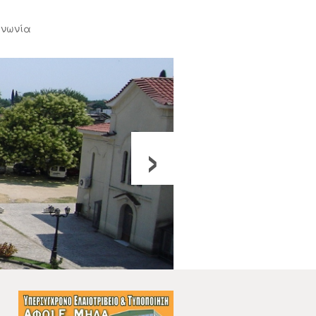
ινωνία
›