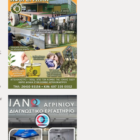
ς
υ
ν