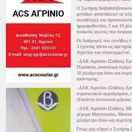
Ο Σωτήρης Καβαθατζόπουλος,
μεσαίων αποστάσεων τα τελευ
συναθλητές του προπονούντα
ημιμαραθωνίου, 5 και 10 χιλ
τοπικούς αγώνες που διοργα
Οι διαδρομές που συνήθως επ
3 έχοντας πάντα ως αφετηρία
Αγρινίου και συγκεκριμένα:
- ΔΑΚ Αγρινίου (Στάδιο), Εργ
Πλατάνου, ανατολική περιμετ
10 χιλιόμετρα όπου και συμ
απόστασης.
- ΔΑΚ Αγρινίου (Στάδιο), Ερ
στρατιωτικού αεροδρομίου,
(Ζαπάντι) συνολικού μήκους 
- ΔΑΚ Αγρινίου (Στάδιο), Μ
γέφυρα Ματσουκίου, Ματσούκ
χιλιόμετρα όπου και συμπληρ
Όπως μας εξηγεί ο Σωτήρης 