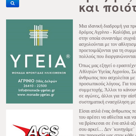
και ποιό
Μια ιδανική διαδρομή για πρ
δρόμος Αγρίνιο - Καλύβια, μ
στην οποία συναντάμε συχνά 
ασχολούνται με τον αθλητισμ
προετοιμάζονται για τη συμμ
πολλούς που διοργανώνονται 
Όπως μας εξηγεί ο ερασιτέχν
Αθλητών Υγείας Αγρινίου, Σ
άνθρωπος που ασχολείται με τ
προσωπικούς λόγους. Για του
συμμετοχής. Άλλοι το κάνουν
σε αγώνες, άλλοι για την αί
συστηματική ενασχόληση με 
Είσαι απλά ένας άνθρωπος πο
του αρέσει να αθλείται και 
να βρίσκεσαι σε ένα απλά αξ
σου αρκεί… Δεν ¨κυνηγάμε¨ 
την παρουσία μας στον κάθ