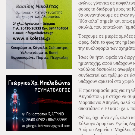
αγώνες γίνονται σε ασφάλτιν
φορές τη διαδρομή προς τα Κα
θα συναντήσουμε σε έναν αγώ
¨δύσκολα¨ σημεία και όπως 
σκυλιά, που αποτελούν ¨εμπ
Τρέχουμε σε μικρές ομάδες α
ώρες, διότι το φως της ημέρ
την κυκλοφορία των οχημάτω
Ίσως θα ήταν ωραίο να διορ
ημιαντοχής, αφού υπάρχουν κ
καθόλου δυσκολίες ανωφέρει
συνδιαστεί και τρέξιμο σε ά
υπάρχουν αρκετοί στο χωριό 
Η προετοιμασία μας για τη νέ
Αυγούστου, με στόχο να συ
Μαραθώνιο Αθηνών, αλλά κα
αποστάσεων 10 και 5 χλμ. π
Φέτος, όχι μόνο εγώ, αλλά κ
Σύλλογο Δρομέων Υγείας Αγ
Δρόμου Αγρινίου ¨Μιχάλης 