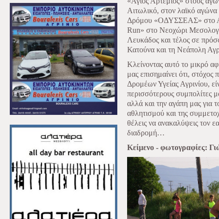
«Άγιος Αρτέμιος» στους αγώ
Αιτωλικό, στον λαϊκό αγώνα
Δρόμου «ΟΔΥΣΣΕΑΣ» στο Αγ
Run» στο Νεοχώρι Μεσολογγ
Λευκάδος και τέλος σε πρόσ
Κατούνα και τη Νεάπολη Αγρ
Κλείνοντας αυτό το μικρό α
μας επισημαίνει ότι, στόχος
Δρομέων Υγείας Αγρινίου, ε
περισσότερους συμπολίτες μ
αλλά και την αγάπη μας για 
αθλητισμού και της συμμετοχ
θέλεις να ανακαλύψεις τον ε
διαδρομή…
Κείμενο - φωτογραφίες: Γι