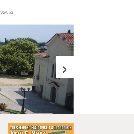
ινωνία
›