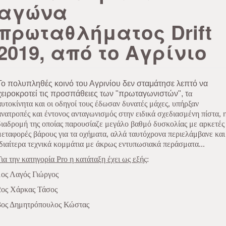
αγώνα
πρωταθλήματος Drift
2019, από το Αγρίνιο
Το πολυπληθές κοινό του Αγρινίου δεν σταμάτησε λεπτό να
χειροκροτεί τις προσπάθειες των "πρωταγωνιστών", τ
α
αυτοκίνητα και οι οδηγοί τους έδωσαν δυνατές μάχες, υπήρξαν
ανατροπές και έντονος ανταγωνισμός στην ειδικά σχεδιασμένη πίστα, 
διαδρομή της οποίας παρουσίαζε μεγάλο βαθμό δυσκολίας με αρκετές
μεταφορές βάρους για τα οχήματα, αλλά ταυτόχρονα περιελάμβανε και
ιδιαίτερα τεχνικά κομμάτια με άκρως εντυπωσιακά περάσματα...
Για την κατηγορία Pro η κατάταξη έχει ως εξής
:
1ος Λαγός Γιώργος
2ος Χάρκας Τάσος
3ος Δημητρόπουλος Κώστας