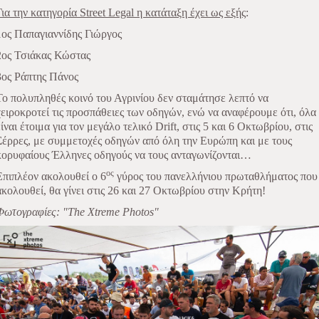
Για την κατηγορία Street Legal η κατάταξη έχει ως εξής
:
1ος Παπαγιαννίδης Γιώργος
2ος Τσιάκας Κώστας
3ος Ράπτης Πάνος
Το πολυπληθές κοινό του Αγρινίου δεν σταμάτησε λεπτό να
χειροκροτεί τις προσπάθειες των οδηγών, ενώ να αναφέρουμε ότι, όλα
είναι έτοιμα για τον μεγάλο τελικό Drift, στις 5 και 6 Οκτωβρίου, στις
Σέρρες, με συμμετοχές οδηγών από όλη την Ευρώπη και με τους
κορυφαίους Έλληνες οδηγούς να τους ανταγωνίζονται…
ος
Επιπλέον ακολουθεί ο 6
γύρος του πανελλήνιου πρωταθλήματος που
ακολουθεί, θα γίνει στις 26 και 27 Οκτωβρίου στην Κρήτη!
Φωτογραφίες: "The Xtreme Photos"