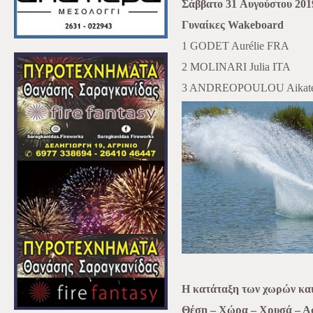
Σάββατο
31
Αυγούστου
201
Γυναίκες
Wakeboard
1 GODET Aurélie FRA
2 MOLINARI Julia ITA
3 ANDREOPOULOU Aikate
Η
κατάταξη
των
χωρών και
Θέση – Χώρα – Χρυσά – Ασ