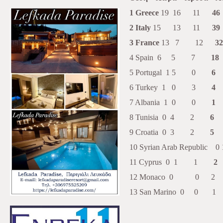
1 Greece
19 16 11
46
2 Italy
15 13 11
39
3 France
13 7 12
32
4 Spain 6 5 7
18
5 Portugal 1 5 0
6
6 Turkey 1 0 3
4
7 Albania 1 0 0
1
8 Tunisia 0 4 2
6
9 Croatia 0 3 2
5
10 Syrian Arab Repub
11 Cyprus 0 1 1
2
12 Monaco 0 0 
13 San Marino 0 0