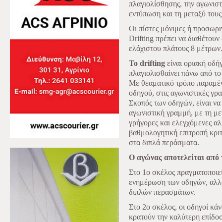
πλαγιολίσθησης, την αγωνιστ
εντύπωση και τη μεταξύ τους
Οι πίστες μόνιμες ή προσωρ
Drifting πρέπει να διαθέτου
ελάχιστου πλάτους 8 μέτρων
Το drifting
είναι οριακή οδήγ
πλαγιολισθαίνει πάνω από το
Με θεαματικό τρόπο παραμένε
οδηγού, στις αγωνιστικές γρα
Σκοπός των οδηγών, είναι να
αγωνιστική γραμμή, με τη με
γρήγορες και ελεγχόμενες αλ
βαθμολογητική επιτροπή κρι
στα διπλά περάσματα.
Ο αγώνας αποτελείται από 
Στο 1ο σκέλος πραγματοποιείτ
ενημέρωση των οδηγών, αλλ
διπλών περασμάτων.
Στο 2ο σκέλος, οι οδηγοί κά
κρατούν την καλύτερη επίδοσ