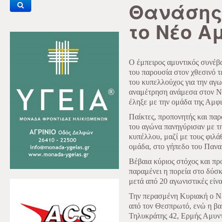
Θανάσης
το Νέο Α
Ο έμπειρος αμυντικός συνέβα
του παρουσία στον χθεσινό τ
του κυπελλούχος για την αγω
αναμέτρηση ανάμεσα στον Ν
έληξε με την ομάδα της Αμφι
Παίκτες, προπονητής και πα
του αγώνα πανηγύρισαν με τ
κυπέλλου, μαζί με τους φιλ
ομάδα, στο γήπεδο του Πανα
Βέβαια κύριος στόχος και πρ
παραμένει η πορεία στο δύσ
μετά από 20 αγωνιστικές είνα
Την περασμένη Κυριακή ο Νέ
από τον Θεσπρωτό, ενώ η βα
Τηλυκράτης 42, Ερμής Αμυν