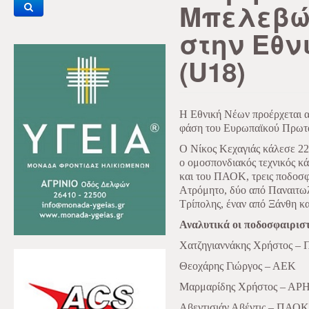
Μπελεβώ
στην Εθν
(U18)
Η Εθνική Νέων προέρχεται α
φάση του Ευρωπαϊκού Πρωτ
Ο Νίκος Κεχαγιάς κάλεσε 22
ο ομοσπονδιακός τεχνικός κ
και του ΠΑΟΚ, τρεις ποδοσφ
Ατρόμητο, δύο από Παναιτω
Τρίπολης, έναν από Ξάνθη κα
Αναλυτικά οι ποδοσφαιριστ
Χατζηγιαννάκης Χρήστος – 
Θεοχάρης Γιώργος – ΑΕΚ
Μαρμαρίδης Χρήστος – ΑΡ
Αβεντισιάν Αβέντις – ΠΑΟΚ